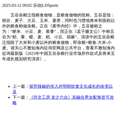
2025-03-12 09:02
乐动|LDSports
五谷杂粮泛指粮食做物，是粮食做物的统称。五谷是指：
稻谷、麦子、大豆、玉米、薯类，同时也习惯地将米和面粉以
外的粮食称做杂粮。正在《黄帝内经》中，五谷被称之
为：“粳米、小豆、麦、黄黍”，而正在《孟子滕文公》中称五
谷为“稻、黍、稷、麦、稻、小豆、胡麻”。演讲中的五谷杂粮
泛指除了大米和小麦以外的粮食做物，即杂粮=粮食-大米-小
麦。请关心不雅知海内征询官网及公共平台，查看不雅知海内
征询最新版《2025年中国五谷杂粮行业市场所作款式及将来五
年成长规划研究演讲》。
上一篇：
探究辣椒的传入对明朝饮食文化成长的改变以
及
下一篇：
《符文工房 龙之六合》东融合男女配角皆可攻
略