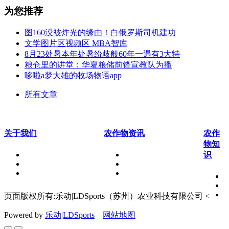
为您推荐
图160没被炸光的缘由！白俄罗斯司机建功
文学图片区视频区 MBA智库
8月23处暑本年处暑纷歧般60年一遇有3大特
粮仓里的讲堂：华夏粮储前锋宣教队为播
哆啦a梦大雄的牧场物语app
所有文章
关于我们
农作物资讯
农作
物知
识
页面版权所有:乐动|LDSports（苏州）农业科技有限公司 <
Powered by
乐动|LDSports
网站地图